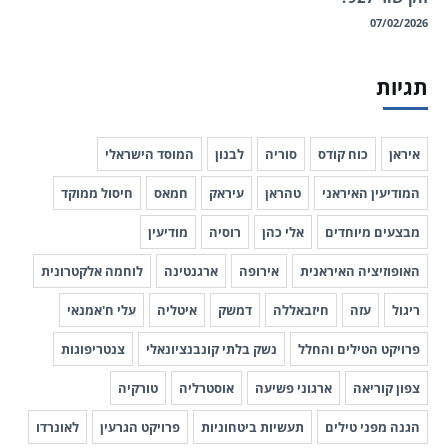
07/02/2026
תגיות
איראן
כוח קודס
סוריה
לבנון
המוסד הישראלי
המודיעין האיראני
טהראן
עיראק
חמאס
חיסול ממוקד
מבצעים מיוחדים
אלי כהן
רוסיה
מודיעין
האופוזיציה האיראנית
אירופה
ארגנטינה
לוחמה אלקטרונית
ריגול
עזה
חיזבאללה
דמשק
איטליה
עלי ח'אמנאי
פרויקט הטילים והחלל
נשק בלתי קונבנציונאלי
צנטריפוגות
צפון קוריאה
ארגוני פשיעה
אוסטרליה
טורקיה
הגנה מפני טילים
תעשיות ביטחוניות
פרויקט הגרעין
לאונרדו