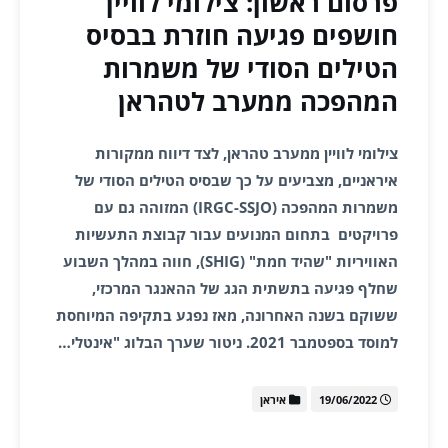
פרסום ראשון: צילומי לוויין
חושפים פגיעה חוזרת בבסיס
הטילים הסודי של משמרות
המהפכה ממערב לטהראן
צילומי לוויין ממערב טהראן, לצד דיווח ממקורות
איראניים, מצביעים על כך שבסיס הטילים הסודי של
משמרות המהפכה (IRGC-SSJO) המזוהה גם עם
פרויקטים בתחום המנועים עבור קבוצת התעשיות
האוויריות "שהיד חמת" (SHIG), חווה במהלך השבוע
שחלף פגיעה בתשתית הגג של ההאנגר המרכזי,
ששוקם בשנה האחרונה, מאז נפגע בתקיפה המיוחסת
למוסד בספטמבר 2021. ניטור שערך הבלוג "אינטלי…
19/06/2022
איראן