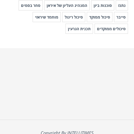
נתנז
סוכנות ביון
המנהיג העליון של איראן
סחר בסמים
סייבר
סיכול ממוקד
סיכול ריגול
מוחמד שיראזי
סיכולים ממוקדים
תכנית הגרעין
Copyright By INTELLITIMES