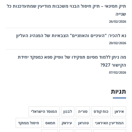
תיק חמינאי – תיק חיסול הבנוי משכבות מודיעין שמתעדכנות כל
שנייה
26/02/2026
נא להכיר: "העיניים והאוזניים" הצבאיות של המנהיג העליון
20/02/2026
מה ניתן ללמוד מסיום תפקידו של וופיק ספא כמפקד יחידת
הקישור 927?
07/02/2026
תגיות
איראן
כוח קודס
סוריה
לבנון
המוסד הישראלי
המודיעין האיראני
טהראן
עיראק
חמאס
חיסול ממוקד