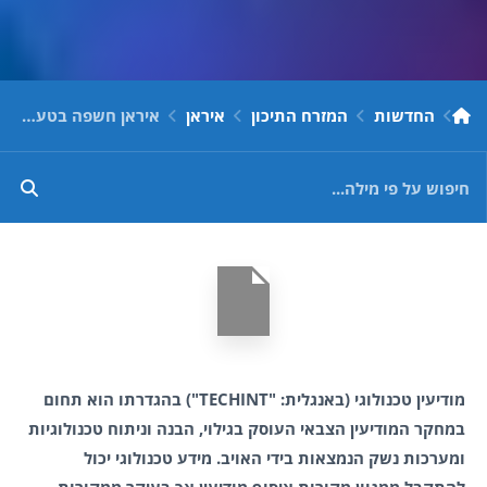
החדשות
המזרח התיכון
איראן
איראן חשפה בטעות את מערכת התקשוב שהתקינה בקרונות השליטה והבקרה של מערך הכטב"ם
מודיעין טכנולוגי (באנגלית: "TECHINT") בהגדרתו הוא תחום
במחקר המודיעין הצבאי העוסק בגילוי, הבנה וניתוח טכנולוגיות
ומערכות נשק הנמצאות בידי האויב. מידע טכנולוגי יכול