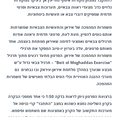
להתקבל ממגוון מקורות איסוף מודיעין אך בעיקר ממקורות
גלויים כדג' מצעדי ראווה צבאיים, תערוכות צבאיות וסרטי
תדמית שמפיקים דוברי צבא או תעשיות ביטחוניות.
משמרות המהפכה של איראן והתעשיות הצבאיות שמשרתות
אותם נוטים להפיץ, מעת לעת, סרטוני תדמית וראווה אודות
תרגילים צבאיים ואמצעי לחימה שאיראן מפתחת בעצמה. אחד
מאותם סרטונים, עלה בערוץ יו-טיוב המסקר את תרגילי
משמרות המהפכה של איראן. הסרטון מתעד רגעים מתוך תרגיל
"Beit ol Moghaddas Exercise" – תרגיל צבאי גדול ע"ש
מבצע שנערך במהלך מלחמת איראן-עיראק ובו נבחנים גם
מערכי ההגנה האווירית וכלי הטיס הבלתי מאוישים של משמרות
המהפכה.
ברצועת הסרטון ניתן לראות בדקה 1:50 כי אחד ממסכי הבקרה
בקרון השליטה נמצא כשהוא במצב "התחבר" קרי כניסה אל
מערכות התקשוב של הקרון באמצעות שם משתמש וסיסמא.