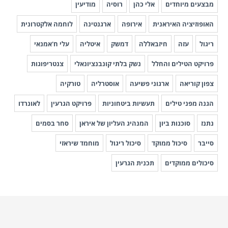
מבצעים מיוחדים
אלי כהן
רוסיה
מודיעין
האופוזיציה האיראנית
אירופה
ארגנטינה
לוחמה אלקטרונית
ריגול
עזה
חיזבאללה
דמשק
איטליה
עלי ח'אמנאי
פרויקט הטילים והחלל
נשק בלתי קונבנציונאלי
צנטריפוגות
צפון קוריאה
ארגוני פשיעה
אוסטרליה
טורקיה
הגנה מפני טילים
תעשיות ביטחוניות
פרויקט הגרעין
לאונרדו
נתנז
סוכנות ביון
המנהיג העליון של איראן
סחר בסמים
סייבר
סיכול ממוקד
סיכול ריגול
מוחמד שיראזי
סיכולים ממוקדים
תכנית הגרעין