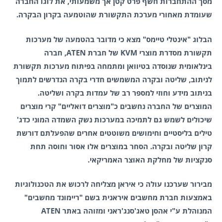
מסך ההתחברות חשף פרט קטן אך משמעותי, את לוגו החברה
שעומדת מאחורי מערכת התקשורת שהוטמעה בקרון הבקרה.
הבלוג "אינטלי טיימס" מצא כי מדובר בהטמעה של מערכות
תקשורת מסדרת מוצרי KVM של חברת ATEN, חברה
בינלאומית שנוסדה בטיוואן ומתמחה בפיתוח מערכות תקשורת
לניתוב, שליטה ובקרה המשמשים חדרי בקרה הנדרשים לתמוך
בניתוב מידע וחוזי למספר רב של עמדות בקרה ושליטה.
המוצרים של החברה נחשבים כ"מוצרים דואליים" קרי מוצרים
שיכולים לשמש גם לתמיכה במערכות נשק השמדה המוני כדג'
טילים בליסטיים וחימושים משוטטים אחרים שהפעלתם דורשת
קרון שליטה ובקרה. הסחר במוצרים אלו אסור וחוסה תחת
סנקציות של מחלקת האוצר האמריקאי.
מבירור שערכנו עולה כי איראן מצליחה לרכוש את הטכנולוגיות
באמצעות חברת מחשבים איראנית בשם "ריימונד מחשבים"
המנוהלת ע"י אהסן טאג'סנג'ראני ומזוהה באתר ATEN