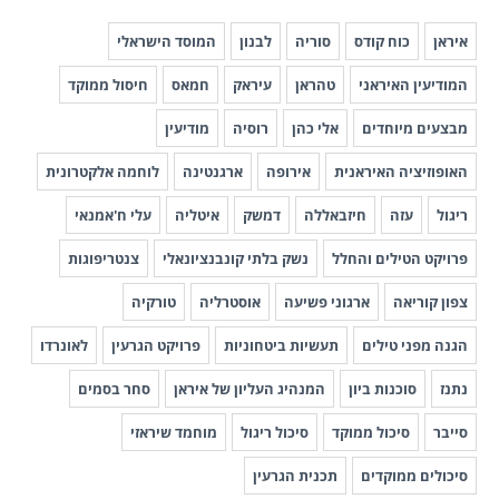
איראן
כוח קודס
סוריה
לבנון
המוסד הישראלי
המודיעין האיראני
טהראן
עיראק
חמאס
חיסול ממוקד
מבצעים מיוחדים
אלי כהן
רוסיה
מודיעין
האופוזיציה האיראנית
אירופה
ארגנטינה
לוחמה אלקטרונית
ריגול
עזה
חיזבאללה
דמשק
איטליה
עלי ח'אמנאי
פרויקט הטילים והחלל
נשק בלתי קונבנציונאלי
צנטריפוגות
צפון קוריאה
ארגוני פשיעה
אוסטרליה
טורקיה
הגנה מפני טילים
תעשיות ביטחוניות
פרויקט הגרעין
לאונרדו
נתנז
סוכנות ביון
המנהיג העליון של איראן
סחר בסמים
סייבר
סיכול ממוקד
סיכול ריגול
מוחמד שיראזי
סיכולים ממוקדים
תכנית הגרעין