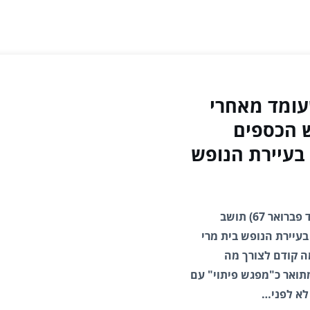
עומד מאחרי
 הכספים
בעיירת הנופש
אתמול בערב נמצא חאג' מוחמד איברהים סורור (יליד פברואר 67) תושב
-לבווה שבצפון הלבנון כשהוא ירוי בווילה מס' 633 בעיירת הנופש בית מרי
מה קודם לצורך מה
ואר כ"מפגש פיתוי" עם
 לא לפני…