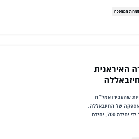
מרות המהפכה
ה האיראנית
יזבאללה
יות שהעבירו אמל״ח
הלוגיסטיקה והאספקה של החיזבאללה,
כך אנחנו חושפים כעת. העברת אמל״ח זו בוצעה על ידי יחידה 700, יחידת