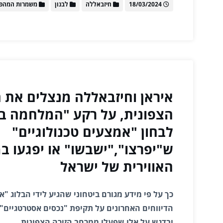
18/03/2024
חיזבאללה
לבנון
משמרות המהפ
איראן וחיזבאללה מנצלים את 
הצפונית, על רקע "המלחמה בע
לבחון "אמצעים טכנולוגיים"
ש"יפרצו","ישבשו" או יפגעו ב
האווירית של ישראל
כך על פי מידע מגורם ביטחוני שהגיע לידי הבלוג "אי
הדיווחים האחרונים על תקיפת "נכסים אסטרטגיים" ו
ובדגש על אלו שפעלו ממרחב הזירה הצפונית.