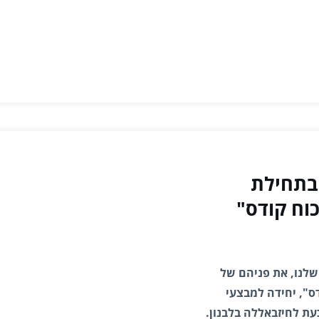
ידה 300 ביקר בתחילת
וח קודס"
לנו, את פניהם של
הטכנולוגה -300 ב"כוח קודס", יחידה למבצעי
כעת לחיזבאללה בלבנון.