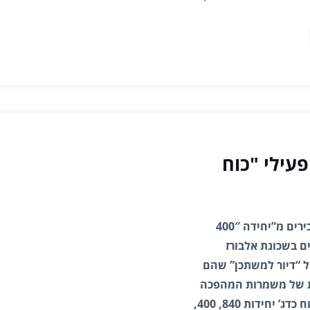
עילי "כוח
בדיקה שערך הבלוג אינטלי טיימס מגלה כי לא רק בכירים מ”יחידה 400″
ם בשכונת אלבורז
ל “דיור למשתכן” שהם
ת של משמרות המהפכה
לפעיליה ובהם גם לפעילים מהיחידות החשאיות בכוח כדג’ יחידות 840, 400,