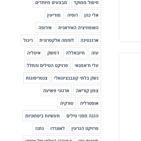
חיסול ממוקד
מבצעים מיוחדים
אלי כהן
רוסיה
מודיעין
האופוזיציה האיראנית
אירופה
ארגנטינה
לוחמה אלקטרונית
ריגול
עזה
חיזבאללה
דמשק
איטליה
עלי ח'אמנאי
פרויקט הטילים והחלל
נשק בלתי קונבנציונאלי
צנטריפוגות
צפון קוריאה
ארגוני פשיעה
אוסטרליה
טורקיה
הגנה מפני טילים
תעשיות ביטחוניות
פרויקט הגרעין
לאונרדו
נתנז
סוכנות ביון
המנהיג העליון של איראן