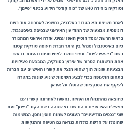
מאלק זדה זוהה כ"נכס מודיעיני" שגויס על ידי ראש מרחב קווקז
וטורקיה ביחידה 840 של "כוח קודס" הידוע בכינוי "פיימן".
לאחר חשיפת תא הטרור באלבניה, נחשפה לאחרונה עוד רשת
לוגיסטית מבצעית של המודיעין האיראני שבסיסה באיסטנבול.
בראש הרשת עומד חוסיין חאפז עמיני, אזרח איראני המתגורר
כיום באיסטנבול ומנהל בין היתר חברת תעופה טורקית קטנה
בשם "ריי-איירליינס". עמיני נחשב לאיש מפתח העומד בראש
אחת מרשתות הטרור של איראן בטורקיה, המבצעת פעילויות
מבצעיות שונות תוך שהוא מנצל את קשריו האישיים עם חברות
בתחום התעופה בכדי לבצע משימות שינוע שונות במטרה
לעקוף את הסנקציות שהוטלו על איראן.
כתוצאה מהתנהלותו הפזיזה, נחשפו לאחרונה קשריו עם
מפעיליו האיראניים ובהם שוב מי שזוהה בשם הקוד "פיימן" ועוד
שני "נכסים מודיעיניים" העונים לשמות חוסין וחסן. המשימות
שהוטלו על הרשת כוללות כנראה גם חטיפה והתנקשות