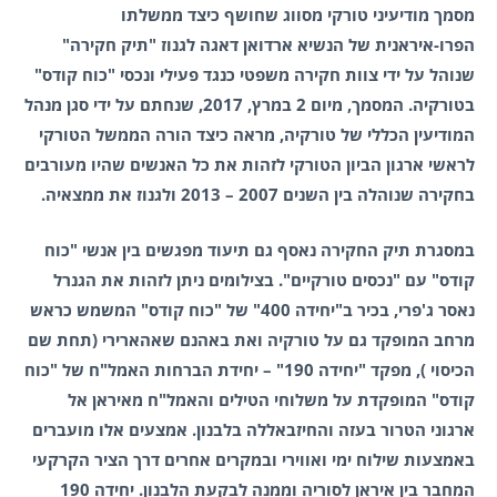
מסמך מודיעיני טורקי מסווג שחושף כיצד ממשלתו
הפרו-איראנית של הנשיא ארדואן דאגה לגנוז "תיק חקירה"
שנוהל על ידי צוות חקירה משפטי כנגד פעילי ונכסי "כוח קודס"
בטורקיה. המסמך, מיום 2 במרץ, 2017, שנחתם על ידי סגן מנהל
המודיעין הכללי של טורקיה, מראה כיצד הורה הממשל הטורקי
לראשי ארגון הביון הטורקי לזהות את כל האנשים שהיו מעורבים
בחקירה שנוהלה בין השנים 2007 – 2013 ולגנוז את ממצאיה.
במסגרת תיק החקירה נאסף גם תיעוד מפגשים בין אנשי "כוח
קודס" עם "נכסים טורקיים". בצילומים ניתן לזהות את הגנרל
נאסר ג'פרי, בכיר ב"יחידה 400" של "כוח קודס" המשמש כראש
מרחב המופקד גם על טורקיה ואת באהנם שאהארירי (תחת שם
הכיסוי ), מפקד "יחידה 190" – יחידת הברחות האמל"ח של "כוח
קודס" המופקדת על משלוחי הטילים והאמל"ח מאיראן אל
ארגוני הטרור בעזה והחיזבאללה בלבנון. אמצעים אלו מועברים
באמצעות שילוח ימי ואווירי ובמקרים אחרים דרך הציר הקרקעי
המחבר בין איראן לסוריה וממנה לבקעת הלבנון. יחידה 190