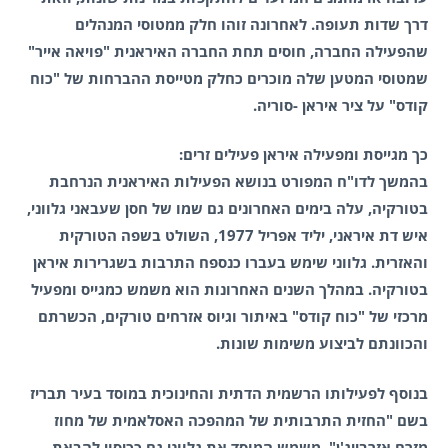
דרך שדות תעופה. לאחרונה זוהו חלק ממטוסי המנהלים
שהפעילה החברה, חוסים תחת החברה האיראנית "פויאה אייר"
שמטוסי המטען שלה מוכרים כחלק מטייסת ההברחות של "כוח
קודס" על ציר איראן -סוריה.
כך מגייסת ומפעילה איראן פעילים זרים:
בהמשך לדו"ח המפורט בנושא הפעילות האיראנית הנרחבת
בטורקיה, עלה בימים האחרונים גם שמו של חסן שעבאני גלווני,
איש דת איראני, יליד אפריל 1977, השולט בשפה הטורקית
והאזרית. גלווני שימש בעברו כנספח התרבות בשגרירות איראן
בטורקיה. במהלך השנים האחרונות הוא משמש כמגייס ומפעיל
מרכזי של "כוח קודס" באיתור וגיוס אזרחים טורקים, הכשרתם
והכוונתם לביצוע משימות שונות.
בנוסף לפעילותו הרשמית הדתית והחינוכית במוסד בעיר תבריז
בשם "החזית התרבותית של המהפכה האסלאמית של מחוז
מזרח אזרבייג'ן", משמש המוסד את גלווני גם ככיסוי להבאת