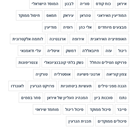
איראן
כוח קודס
סוריה
לבנון
המוסד הישראלי
המודיעין האיראני
טהראן
עיראק
חמאס
חיסול ממוקד
מבצעים מיוחדים
אלי כהן
רוסיה
מודיעין
האופוזיציה האיראנית
אירופה
ארגנטינה
לוחמה אלקטרונית
ריגול
עזה
חיזבאללה
דמשק
איטליה
עלי ח'אמנאי
פרויקט הטילים והחלל
נשק בלתי קונבנציונאלי
צנטריפוגות
צפון קוריאה
ארגוני פשיעה
אוסטרליה
טורקיה
הגנה מפני טילים
תעשיות ביטחוניות
פרויקט הגרעין
לאונרדו
נתנז
סוכנות ביון
המנהיג העליון של איראן
סחר בסמים
סייבר
סיכול ממוקד
סיכול ריגול
מוחמד שיראזי
סיכולים ממוקדים
תכנית הגרעין