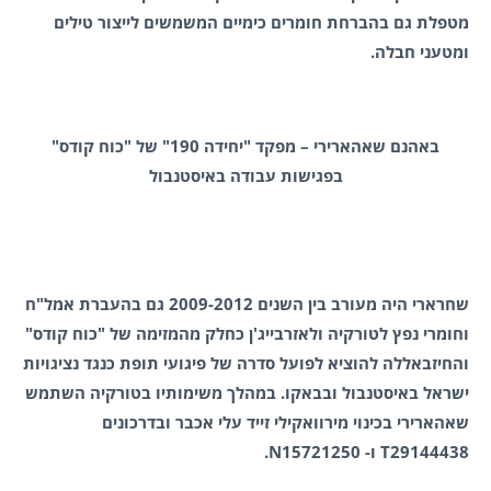
מטפלת גם בהברחת חומרים כימיים המשמשים לייצור טילים
ומטעני חבלה.
באהנם שאהארירי – מפקד "יחידה 190" של "כוח קודס"
בפגישות עבודה באיסטנבול
שחרארי היה מעורב בין השנים 2009-2012 גם בהעברת אמל"ח
וחומרי נפץ לטורקיה ולאזרבייג'ן כחלק מהמזימה של "כוח קודס"
והחיזבאללה להוציא לפועל סדרה של פיגועי תופת כנגד נציגויות
ישראל באיסטנבול ובבאקו. במהלך משימותיו בטורקיה השתמש
שאהארירי בכינוי מירוואקילי זייד עלי אכבר ובדרכונים
T29144438 ו- N15721250.