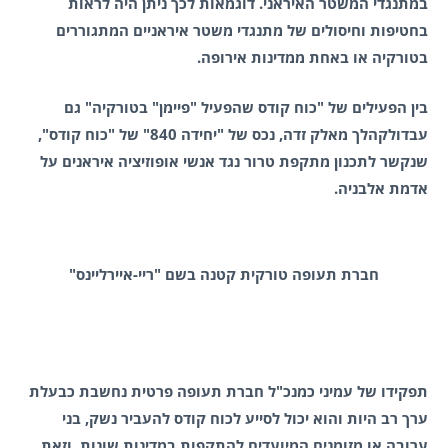
במתנגדי המשטר האיראני. דוגמאות לכך ניתן היה לראות
בחטיפות וחיסולים של מתנגדי משטר איראניים המתגוררים
בטורקיה או באחת ממדינות אירופה.
בין הפעילים של "כוח קודס שהפעיל "פיימן" בטורקיה" גם
עבדולקהלך מאלק זדה, נכס של "יחידה 840" של "כוח קודס",
שנקשר לתכנון מתקפת טרור נגד אנשי אופוזיציה איראנים על
אדמת אלבניה.
חברת תעופה טורקית קטנה בשם "ריי-איירליינס"
תפקידו של עמיני כמנכ"ל חברת תעופה פרטית נחשבת כבעלת
ערך רב היות והוא יכול לסייע לכוח קודס להעביר נשק, בני
ערובה או מזומנים המיועדים להתקפות במדינות שונות, וזאת