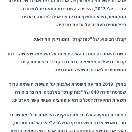
אלא גם משירותי המודיעין של ארצות הברית ואפילו של מדינות
ערב. ביולי 2013, העבירה השגרירות הסעודית למשטרה
המקומית, מידע החושף תכנית איראנית לפגיעה ביעדים
דיפלומטים סעודים על אדמת טורקיה.
קבלני הביצוע של "כוח קודס" והמודיעין האיראני:
בשנה האחרונה התרבו האינדיקציות על השימוש שעושה "כוח
קודס" בפעילים ממוצא זר כמו גם בקבלני ביצוע טורקיים
המשתייכים לארגוני פשיעה מאורגנים.
באוק׳ 2019 הודיעה משטרת אלבניה על חשיפת תשתית טרור
שפרסה יחידה 840 של "כוח קודס" באלבניה. מדובר ביחידה
חשאית המיועדת לסכל גורמי אופוזיציה ואנשי קשר מערביים.
במסגרת החקירה עלה כי את התקיפה היו אמורים לבצע שכירי
חרב מאנשי ארגון פשע טורקי הנשלט ע"י עבדאלסם תורגוט,
ראש ארגון פשע המתמחה בהברחות אדם, נשק וסמים. הרשת