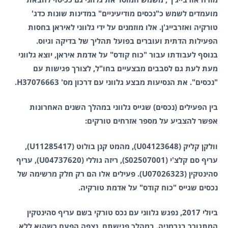
מועמדים לשמש כ"נכסים מודיעיניים" במדינות שונות כדג'
טורקיה ואזרבייג'ן. אלו מוזמנים על ידי גלווני לאיראן בחסות
הפעילות הדתית ועוברים בפועל תהליך של בדיקה וגיוס.
בנוסף לעבודתו עבור "כוח קודס" על אדמת איראן, יוצא גלווני
מעת לעת גם לסבבים מבצעיים בחו"ל, לצורך פגישות עם
"נכסים". את הנסיעות מבצע גלווני עם דרכון מס' H37076663.
בין הפעילים (נכסים) שגייס גלווני במהלך השנים האחרונות
אפשר להצביע על מספר אזרחים טורקים:
וולקן קליק (U04123648), מהמט קנן בולוט (U11285417),
עריף סם קלצ'י (S02507001), ריזה גוללי (U04737620), עריף
סהינטקין (U07026323). פעילים אלו הם רק חלק מרשימה של
נכסים שגייס "כוח קודס" על אדמת טורקיה.
ביולי 2017, נפגש גלווני עם נכס טורקי בשם עריף סהינטקין
המתגורר בגרמניה. במהלך פגישתם, נצפה הפעם כשהוא ללא