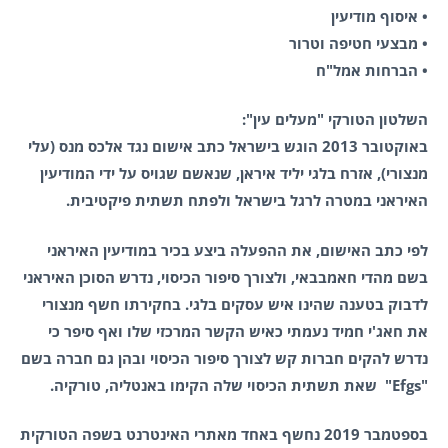
• איסוף מודיעין
• מבצעי חטיפה וטרור
• הברחות אמל"ח
השלטון הטורקי "מעלים עין":
באוקטובר 2013 הוגש בישראל כתב אישום נגד אלכס מנס (עלי
מנצורי), אזרח בלגי יליד איראן, שנאשם שגויס על ידי המודיעין
האיראני במטרה לרגל בישראל ולפתח תשתית פיקטיבית.
לפי כתב האישום, את ההפעלה ביצע בכיר במודיעין האיראני
בשם מהדי חאמבבאי, ולצורך סיפור הכיסוי, נדרש הסוכן האיראני
לדבוק בטענה שהינו איש עסקים בלגי. בחקירתו חשף מנצורי
את חאג'י חמיד נעמתי כאיש הקשר המרכזי שלו ואף סיפר כי
נדרש להקים חברות קש לצורך סיפור הכיסוי ובהן גם חברה בשם
"Efgs" שאת תשתית הכיסוי שלה הקימו באנטליה, טורקיה.
בספטמבר 2019 נחשף באחד מאתרי האינטרנט בשפה הטורקית