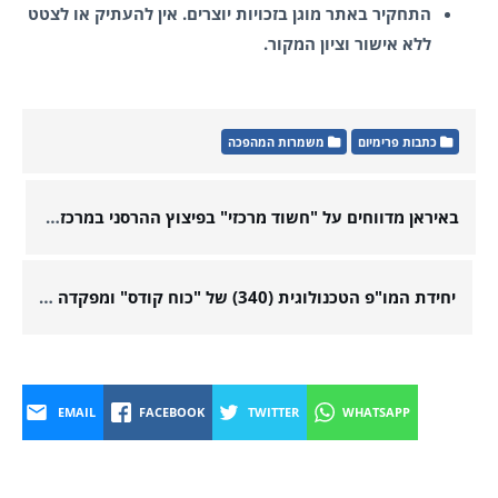
התחקיר באתר מוגן בזכויות יוצרים. אין להעתיק או לצטט
ללא אישור וציון המקור.
כתבות פרימיום
משמרות המהפכה
באיראן מדווחים על "חשוד מרכזי" בפיצוץ ההרסני במרכז הצנטריפוגות להעשרת אורניום בנתנז
יחידת המו"פ הטכנולוגית (340) של "כוח קודס" ומפקדה נחשפים לראשונה
EMAIL
FACEBOOK
TWITTER
WHATSAPP