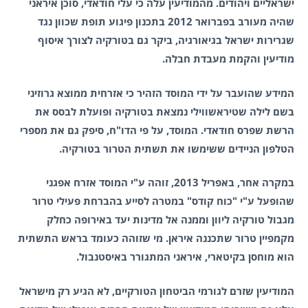
ישראליים ויהודים. מהמודיעין עלה כי עלי חודאדי, סוכן איראני
שהיה מעורב בפברואר 2012 בתכנון פיגוע תופת שכוון נגד
שגרירות ישראל בגיאורגיה, ביקר גם בטורקיה לצורך איסוף
מודיעין והקמת מעבדת חבלה.
המידע שהועבר על ידי המוסד הזהיר כי אזרחית ממוצא גרוזיני
בשם לילה שטיראשווילי נמצאת בטורקיה ופועלת לבסס את
הרשת שפרס חודאדי.
המוסד, על פי הדו"ח, סיפק גם את מספרי
הטלפון הניידים ששימשו את תשתית הטרור בטורקיה.
במקרה אחר, באפריל 2013, זוהה ע"י המוסד אזרח אפגני
שהופעל ע"י "כוח קודס" במטרה לסייע בהברחת פעילי טרור
מגבול טורקיה ליוון וממנה אל מדינות יעד באירופה כחלק
מקמפיין טרור שתכננה איראן. מי שזוהה כעומד בראש התשתית
הוא מוחסן בקיטארי, איראני המתגורר באיסטנבול.
המודיעין שזרם לגורמי הביטחון הטורקיים, לא הגיע רק מישראל