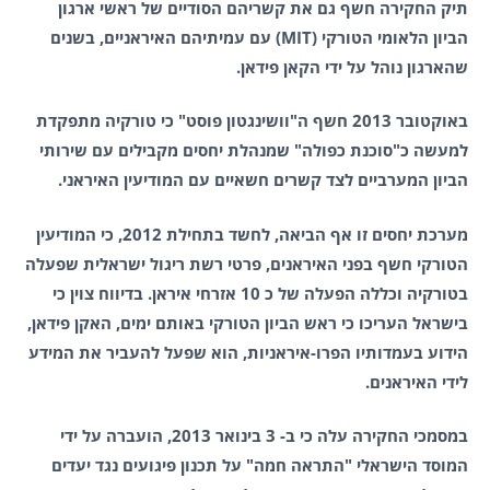
תיק החקירה חשף גם את קשריהם הסודיים של ראשי ארגון
הביון הלאומי הטורקי (MIT) עם עמיתיהם האיראניים, בשנים
שהארגון נוהל על ידי הקאן פידאן.
באוקטובר 2013 חשף ה"וושינגטון פוסט" כי טורקיה מתפקדת
למעשה כ"סוכנת כפולה" שמנהלת יחסים מקבילים עם שירותי
הביון המערביים לצד קשרים חשאיים עם המודיעין האיראני.
מערכת יחסים זו אף הביאה, לחשד בתחילת 2012, כי המודיעין
הטורקי חשף בפני האיראנים, פרטי רשת ריגול ישראלית שפעלה
בטורקיה וכללה הפעלה של כ 10 אזרחי איראן. בדיווח צוין כי
בישראל העריכו כי ראש הביון הטורקי באותם ימים, האקן פידאן,
הידוע בעמדותיו הפרו-איראניות, הוא שפעל להעביר את המידע
לידי האיראנים.
במסמכי החקירה עלה כי ב- 3 בינואר 2013, הועברה על ידי
המוסד הישראלי "התראה חמה" על תכנון פיגועים נגד יעדים