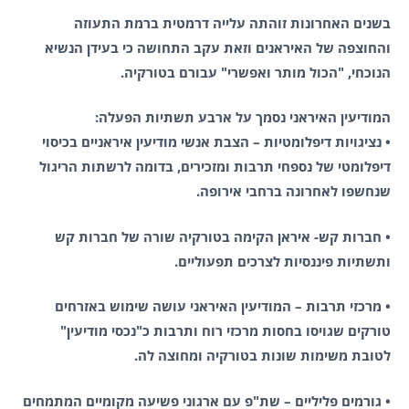
בשנים האחרונות זוהתה עלייה דרמטית ברמת התעוזה
והחוצפה של האיראנים וזאת עקב התחושה כי בעידן הנשיא
הנוכחי, "הכול מותר ואפשרי" עבורם בטורקיה.
המודיעין האיראני נסמך על ארבע תשתיות הפעלה:
• נציגויות דיפלומטיות – הצבת אנשי מודיעין איראניים בכיסוי
דיפלומטי של נספחי תרבות ומזכירים, בדומה לרשתות הריגול
שנחשפו לאחרונה ברחבי אירופה.
• חברות קש- איראן הקימה בטורקיה שורה של חברות קש
ותשתיות פיננסיות לצרכים תפעוליים.
• מרכזי תרבות – המודיעין האיראני עושה שימוש באזרחים
טורקים שגויסו בחסות מרכזי רוח ותרבות כ"נכסי מודיעין"
לטובת משימות שונות בטורקיה ומחוצה לה.
• גורמים פליליים – שת"פ עם ארגוני פשיעה מקומיים המתמחים