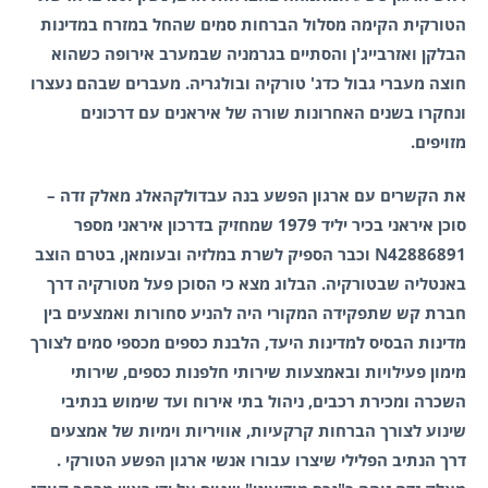
הטורקית הקימה מסלול הברחות סמים שהחל במזרח במדינות
הבלקן ואזרבייג'ן והסתיים בגרמניה שבמערב אירופה כשהוא
חוצה מעברי גבול כדג' טורקיה ובולגריה. מעברים שבהם נעצרו
ונחקרו בשנים האחרונות שורה של איראנים עם דרכונים
מזויפים.
את הקשרים עם ארגון הפשע בנה עבדולקהאלג מאלק זדה –
סוכן איראני בכיר יליד 1979 שמחזיק בדרכון איראני מספר
N42886891 וכבר הספיק לשרת במלזיה ובעומאן, בטרם הוצב
באנטליה שבטורקיה. הבלוג מצא כי הסוכן פעל מטורקיה דרך
חברת קש שתפקידה המקורי היה להניע סחורות ואמצעים בין
מדינות הבסיס למדינות היעד, הלבנת כספים מכספי סמים לצורך
מימון פעילויות ובאמצעות שירותי חלפנות כספים, שירותי
השכרה ומכירת רכבים, ניהול בתי אירוח ועד שימוש בנתיבי
שינוע לצורך הברחות קרקעיות, אוויריות וימיות של אמצעים
דרך הנתיב הפלילי שיצרו עבורו אנשי ארגון הפשע הטורקי .