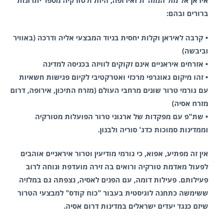
איראן אל מול המזה"ת ואירופה, היות ולטורקיה מספר יתרונות
ברורים ובהם:
• קרבה לאיראן וקלות יחסית בניוד המבצעי אליה ודרכה (באוויר
וביבשה)
• אזרחים איראניים אינם זקוקים לוויזה בכניסה למדינה
• זהו מיקום גאוגרפי מרכזי ואטרקטיבי לקיום פגישות חשאיות
עם גורמי טרור שונים מרחבי העולם (מזרח התיכון, אירופה, דרום
מזרח אסיה)
• שת"פ עם מפקדות של ארגוני טרור הפועלות מטורקיה
וממדינות סמוכות כדג' סוריה ולבנון.
אין זה מפתיע, אפוא, כי גורמי מודיעין וטרור איראניים אוהבים
לפעול מאדמת טורקיה ורואים בה זירה מועדפת ונוחה לרוב
פעילותם. פעילות דומה, עם הפנים לאסיה, נצפתה גם במלזיה
ששימשה כתחנה לוגיסטית בעבור "כוח קודס" למבצעי הטרור
שיזם כנגד יעדים ישראלים במדינות דרום אסיה.