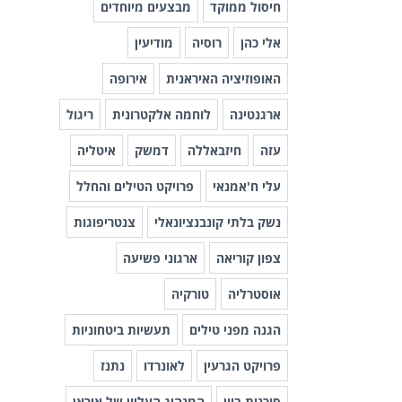
חיסול ממוקד
מבצעים מיוחדים
אלי כהן
רוסיה
מודיעין
האופוזיציה האיראנית
אירופה
ארגנטינה
לוחמה אלקטרונית
ריגול
עזה
חיזבאללה
דמשק
איטליה
עלי ח'אמנאי
פרויקט הטילים והחלל
נשק בלתי קונבנציונאלי
צנטריפוגות
צפון קוריאה
ארגוני פשיעה
אוסטרליה
טורקיה
הגנה מפני טילים
תעשיות ביטחוניות
פרויקט הגרעין
לאונרדו
נתנז
סוכנות ביון
המנהיג העליון של איראן