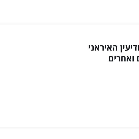
הכיר: יחידה 210 במודיעין האיראני
 ואחרים