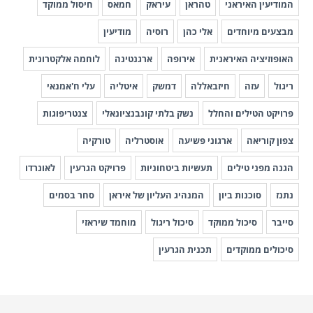
המודיעין האיראני
טהראן
עיראק
חמאס
חיסול ממוקד
מבצעים מיוחדים
אלי כהן
רוסיה
מודיעין
האופוזיציה האיראנית
אירופה
ארגנטינה
לוחמה אלקטרונית
ריגול
עזה
חיזבאללה
דמשק
איטליה
עלי ח'אמנאי
פרויקט הטילים והחלל
נשק בלתי קונבנציונאלי
צנטריפוגות
צפון קוריאה
ארגוני פשיעה
אוסטרליה
טורקיה
הגנה מפני טילים
תעשיות ביטחוניות
פרויקט הגרעין
לאונרדו
נתנז
סוכנות ביון
המנהיג העליון של איראן
סחר בסמים
סייבר
סיכול ממוקד
סיכול ריגול
מוחמד שיראזי
סיכולים ממוקדים
תכנית הגרעין