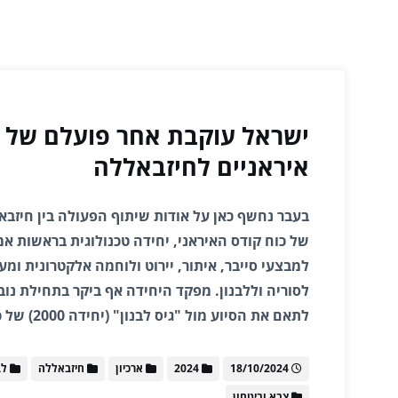
ישראל עוקבת אחר פועלם של גו
איראניים לחיזבאללה
של כוח קודס האיראני, יחידה טכנולוגית בראשות א
למבצעי סייבר, איתור, יירוט ולוחמה אלקטרונית ומ
לתאם את הסיוע מול "גיס לבנון" (יחידה 2000) של כוח קודס במשמרות…
18/10/2024
2024
ארכיון
חיזבאללה
לב
צבא וביטחון