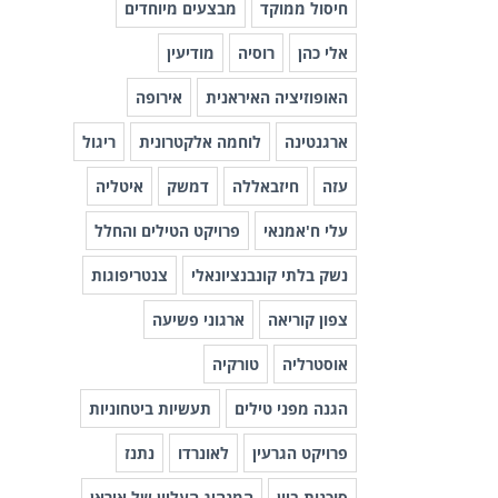
חיסול ממוקד
מבצעים מיוחדים
אלי כהן
רוסיה
מודיעין
האופוזיציה האיראנית
אירופה
ארגנטינה
לוחמה אלקטרונית
ריגול
עזה
חיזבאללה
דמשק
איטליה
עלי ח'אמנאי
פרויקט הטילים והחלל
נשק בלתי קונבנציונאלי
צנטריפוגות
צפון קוריאה
ארגוני פשיעה
אוסטרליה
טורקיה
הגנה מפני טילים
תעשיות ביטחוניות
פרויקט הגרעין
לאונרדו
נתנז
סוכנות ביון
המנהיג העליון של איראן