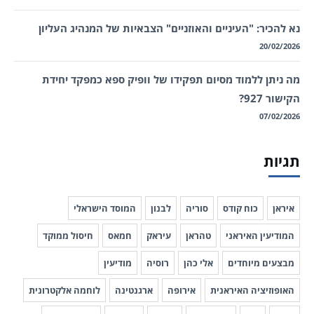
נא להכיר: "העיניים והאוזניים" הצבאיות של המנהיג העליון
20/02/2026
מה ניתן ללמוד מסיום תפקידו של וופיק ספא כמפקד יחידת
הקישור 927?
07/02/2026
תגיות
איראן
כוח קודס
סוריה
לבנון
המוסד הישראלי
המודיעין האיראני
טהראן
עיראק
חמאס
חיסול ממוקד
מבצעים מיוחדים
אלי כהן
רוסיה
מודיעין
האופוזיציה האיראנית
אירופה
ארגנטינה
לוחמה אלקטרונית