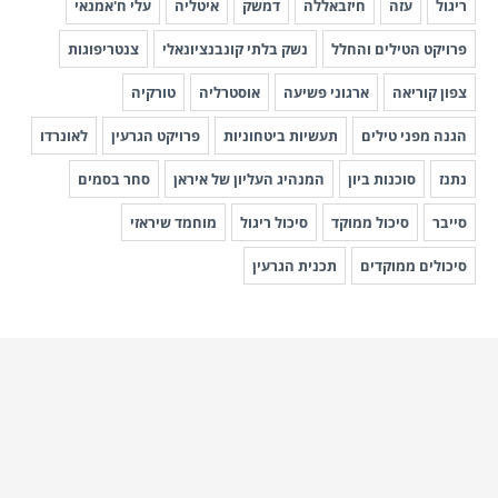
ריגול
עזה
חיזבאללה
דמשק
איטליה
עלי ח'אמנאי
פרויקט הטילים והחלל
נשק בלתי קונבנציונאלי
צנטריפוגות
צפון קוריאה
ארגוני פשיעה
אוסטרליה
טורקיה
הגנה מפני טילים
תעשיות ביטחוניות
פרויקט הגרעין
לאונרדו
נתנז
סוכנות ביון
המנהיג העליון של איראן
סחר בסמים
סייבר
סיכול ממוקד
סיכול ריגול
מוחמד שיראזי
סיכולים ממוקדים
תכנית הגרעין