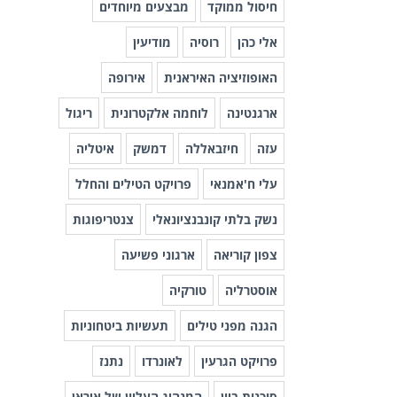
חיסול ממוקד
מבצעים מיוחדים
אלי כהן
רוסיה
מודיעין
האופוזיציה האיראנית
אירופה
ארגנטינה
לוחמה אלקטרונית
ריגול
עזה
חיזבאללה
דמשק
איטליה
עלי ח'אמנאי
פרויקט הטילים והחלל
נשק בלתי קונבנציונאלי
צנטריפוגות
צפון קוריאה
ארגוני פשיעה
אוסטרליה
טורקיה
הגנה מפני טילים
תעשיות ביטחוניות
פרויקט הגרעין
לאונרדו
נתנז
סוכנות ביון
המנהיג העליון של איראן