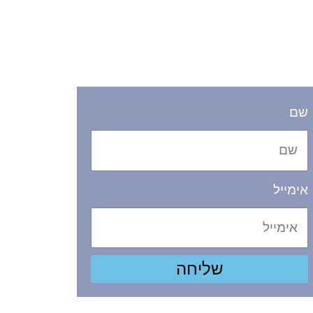
שם
אימייל
שליחה