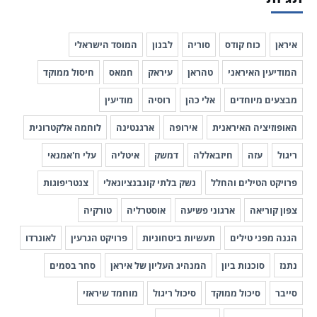
איראן
כוח קודס
סוריה
לבנון
המוסד הישראלי
המודיעין האיראני
טהראן
עיראק
חמאס
חיסול ממוקד
מבצעים מיוחדים
אלי כהן
רוסיה
מודיעין
האופוזיציה האיראנית
אירופה
ארגנטינה
לוחמה אלקטרונית
ריגול
עזה
חיזבאללה
דמשק
איטליה
עלי ח'אמנאי
פרויקט הטילים והחלל
נשק בלתי קונבנציונאלי
צנטריפוגות
צפון קוריאה
ארגוני פשיעה
אוסטרליה
טורקיה
הגנה מפני טילים
תעשיות ביטחוניות
פרויקט הגרעין
לאונרדו
נתנז
סוכנות ביון
המנהיג העליון של איראן
סחר בסמים
סייבר
סיכול ממוקד
סיכול ריגול
מוחמד שיראזי