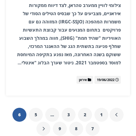
צילומי לוויין ממערב טהראן, לצד דיווח ממקורות
איראניים, מצביעים על כך שבסיס הטילים הסודי של
משמרות המהפכה (IRGC-SSJO) המזוהה גם עם
פרויקטים בתחום המנועים עבור קבוצת התעשיות
האוויריות "שהיד חמת" (SHIG), חווה במהלך השבוע
שחלף פגיעה בתשתית הגג של ההאנגר המרכזי,
ששוקם בשנה האחרונה, מאז נפגע בתקיפה המיוחסת
למוסד בספטמבר 2021. ניטור שערך הבלוג "אינטלי…
19/06/2022
איראן
6
5
…
3
2
1
9
8
7