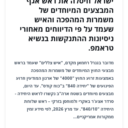
ישראל חיסלה את ראש אגף
המבצעים המיוחדים של
משמרות המהפכה והאיש
שעמד על פי הדיווחים מאחורי
ניסיונות ההתנקשות בנשיא
טראמפ.
מדובר בגנרל רחמאן מקדם, "איש צללים" שעמד בראש
מבצעי החוץ המיוחדים של משמרות המהפכה
באמצעות זרוע החוץ "4000" של ארגון המודעין וזרוע
הפיגועים של "יחידה 840" ב"כוח קודס". עד היום,
מבצעים מיוחדים בשטח ארה"ב נקשרו לראש היחידה -
סרדר אצע'ר באקרי ולמוחסן בזרקי – ראש שלוחת
היחידה "840/10". עד מרץ 2026, לפי מידע זמין
ממקורות אמריקניים…