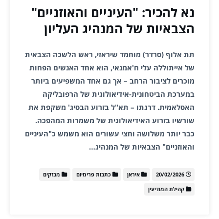
נא להכיר: "העיניים והאוזניים"
הצבאיות של המנהיג העליון
תת אלוף (סרדר) מוחמד שיראזי, ראש הלשכה הצבאית
של אייתוללה עלי ח'אמנאי, הוא אחד האנשים הפחות
מוכרים לציבור הרחב – אך גם אחד המשפיעים ביותר
במערכת הביטחונית-אידיאולוגית של הרפובליקה
האסלאמית. דרגתו – תא"ל בזרוע הבסיג' משקפת את
שורשיו בזרוע האידיאולוגית של משמרות המהפכה.
כבר יותר משלושה וחצי עשורים הוא משמש כ"העיניים
והאוזניים" הצבאיות של המנהיג…
20/02/2026
איראן
כתבות פרימיום
מבזקים
קהילת המודיעין