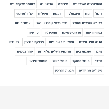
האופוזיציה האיראנית
אירופה
ארגנטינה
לוחמה אלקטרונית
ריגול
עזה
חיזבאללה
דמשק
איטליה
עלי ח'אמנאי
פרויקט הטילים והחלל
נשק בלתי קונבנציונאלי
צנטריפוגות
צפון קוריאה
ארגוני פשיעה
אוסטרליה
טורקיה
הגנה מפני טילים
תעשיות ביטחוניות
פרויקט הגרעין
לאונרדו
נתנז
סוכנות ביון
המנהיג העליון של איראן
סחר בסמים
סייבר
סיכול ממוקד
סיכול ריגול
מוחמד שיראזי
סיכולים ממוקדים
תכנית הגרעין