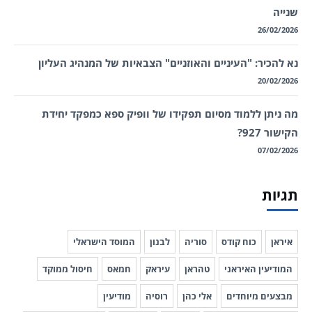
שנייה
26/02/2026
נא להכיר: "העיניים והאוזניים" הצבאיות של המנהיג העליון
20/02/2026
מה ניתן ללמוד מסיום תפקידו של וופיק ספא כמפקד יחידת
הקישור 927?
07/02/2026
תגיות
איראן
כוח קודס
סוריה
לבנון
המוסד הישראלי
המודיעין האיראני
טהראן
עיראק
חמאס
חיסול ממוקד
מבצעים מיוחדים
אלי כהן
רוסיה
מודיעין