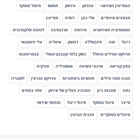
המודיעין האיראני
טהראן
עיראק
חמאס
חיסול ממוקד
מבצעים מיוחדים
אלי כהן
רוסיה
מודיעין
האופוזיציה האיראנית
אירופה
ארגנטינה
לוחמה אלקטרונית
ריגול
עזה
חיזבאללה
דמשק
איטליה
עלי ח'אמנאי
פרויקט הטילים והחלל
נשק בלתי קונבנציונאלי
צנטריפוגות
צפון קוריאה
ארגוני פשיעה
אוסטרליה
טורקיה
הגנה מפני טילים
תעשיות ביטחוניות
פרויקט הגרעין
לאונרדו
נתנז
סוכנות ביון
המנהיג העליון של איראן
סחר בסמים
סייבר
סיכול ממוקד
סיכול ריגול
מוחמד שיראזי
סיכולים ממוקדים
תכנית הגרעין