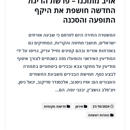
אויב מתוכנו – פרשת הריגול
החדשה חושפת את היקף
התופעה והסכנה
המשטרה התירה היום לפרסם כי שבעה אזרחים
ישראלים, תושבי מחיפה והקריות, המחזיקים גם
באזרחות אזרית ובהם קטינים וחייל עריק, גוייסו על ידי
המודיעין האיראני והופעלו מזה כשנתיים לצורך איסוף
מודיעין על מתקני צבא ובכירים ביטחוניים בתמורה
לבצע כסף. חמישת הבגירים משבעת החשודים
העצורים הם: אזיז ניסנוב, אלכסנדר סדיקוב, יגאל ניסן,
ויצ'סלב גושצ'ין, יבגני יופה. הם…
21/10/2024
איראן
חדשות מקומיות
כותרות ראשיות