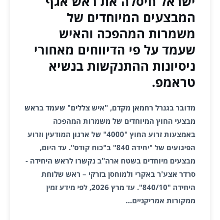
ישראל חיסלה את ראש אגף
המבצעים המיוחדים של
משמרות המהפכה והאיש
שעמד על פי הדיווחים מאחורי
ניסיונות ההתנקשות בנשיא
טראמפ.
מדובר בגנרל רחמאן מקדם, "איש צללים" שעמד בראש
מבצעי החוץ המיוחדים של משמרות המהפכה
באמצעות זרוע החוץ "4000" של ארגון המודעין וזרוע
הפיגועים של "יחידה 840" ב"כוח קודס". עד היום,
מבצעים מיוחדים בשטח ארה"ב נקשרו לראש היחידה -
סרדר אצע'ר באקרי ולמוחסן בזרקי – ראש שלוחת
היחידה "840/10". עד מרץ 2026, לפי מידע זמין
ממקורות אמריקניים…