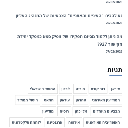
26/02/2026
נא להכיר: "העיניים והאוזניים" הצבאיות של המנהיג העליון
20/02/2026
מה ניתן ללמוד מסיום תפקידו של וופיק ספא כמפקד יחידת
הקישור 927?
07/02/2026
תגיות
איראן
כוח קודס
סוריה
לבנון
המוסד הישראלי
המודיעין האיראני
טהראן
עיראק
חמאס
חיסול ממוקד
מבצעים מיוחדים
אלי כהן
רוסיה
מודיעין
האופוזיציה האיראנית
אירופה
ארגנטינה
לוחמה אלקטרונית