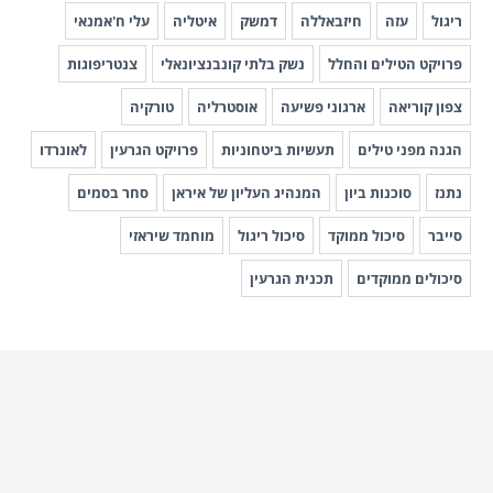
ריגול
עזה
חיזבאללה
דמשק
איטליה
עלי ח'אמנאי
פרויקט הטילים והחלל
נשק בלתי קונבנציונאלי
צנטריפוגות
צפון קוריאה
ארגוני פשיעה
אוסטרליה
טורקיה
הגנה מפני טילים
תעשיות ביטחוניות
פרויקט הגרעין
לאונרדו
נתנז
סוכנות ביון
המנהיג העליון של איראן
סחר בסמים
סייבר
סיכול ממוקד
סיכול ריגול
מוחמד שיראזי
סיכולים ממוקדים
תכנית הגרעין