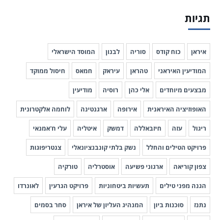
תגיות
איראן
כוח קודס
סוריה
לבנון
המוסד הישראלי
המודיעין האיראני
טהראן
עיראק
חמאס
חיסול ממוקד
מבצעים מיוחדים
אלי כהן
רוסיה
מודיעין
האופוזיציה האיראנית
אירופה
ארגנטינה
לוחמה אלקטרונית
ריגול
עזה
חיזבאללה
דמשק
איטליה
עלי ח'אמנאי
פרויקט הטילים והחלל
נשק בלתי קונבנציונאלי
צנטריפוגות
צפון קוריאה
ארגוני פשיעה
אוסטרליה
טורקיה
הגנה מפני טילים
תעשיות ביטחוניות
פרויקט הגרעין
לאונרדו
נתנז
סוכנות ביון
המנהיג העליון של איראן
סחר בסמים