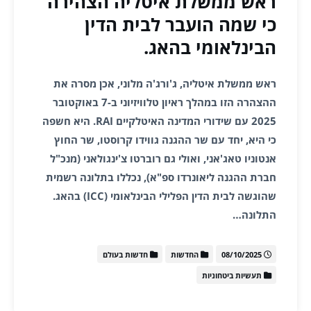
ראש ממשלת איטליה הצהירה
כי שמה הועבר לבית הדין
הבינלאומי בהאג.
ראש ממשלת איטליה, ג'ורג'ה מלוני, אכן מסרה את
ההצהרה הזו במהלך ראיון טלוויזיוני ב-7 באוקטובר
2025 עם שידורי המדינה האיטלקיים RAI. היא חשפה
כי היא, יחד עם שר ההגנה גווידו קרוסטו, שר החוץ
אנטוניו טאג'אני, ואולי גם רוברטו צ'ינגולאני (מנכ"ל
חברת ההגנה ליאונרדו ספ"א), נכללו בתלונה רשמית
שהוגשה לבית הדין הפלילי הבינלאומי (ICC) בהאג.
התלונה…
08/10/2025
החדשות
חדשות בעולם
תעשיות ביטחוניות