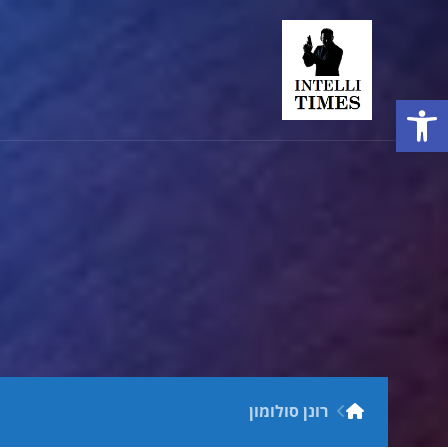
פתח סרגל נגישות
רונן סולומון