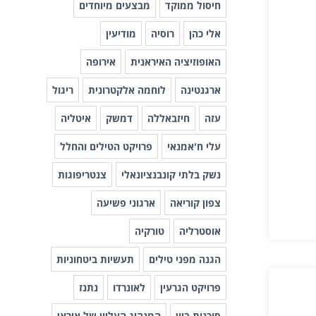
חיסול ממוקד
מבצעים מיוחדים
אלי כהן
רוסיה
מודיעין
האופוזיציה האיראנית
אירופה
ארגנטינה
לוחמה אלקטרונית
ריגול
עזה
חיזבאללה
דמשק
איטליה
עלי ח'אמנאי
פרויקט הטילים והחלל
נשק בלתי קונבנציונאלי
צנטריפוגות
צפון קוריאה
ארגוני פשיעה
אוסטרליה
טורקיה
הגנה מפני טילים
תעשיות ביטחוניות
פרויקט הגרעין
לאונרדו
נתנז
סוכנות ביון
המנהיג העליון של איראן