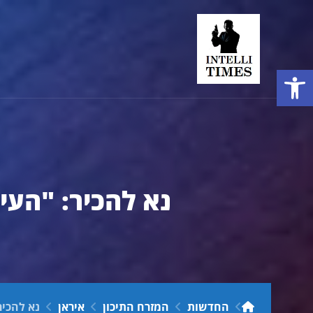
פתח סרגל נגישות
נא להכיר: "העינ
החדשות
המזרח התיכון
איראן
נא להכיר