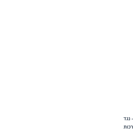
 נגד
כות