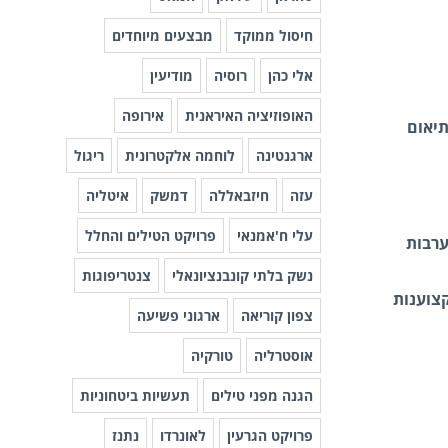
חיסול ממוקד
מבצעים מיוחדים
אלי כהן
רוסיה
מודיעין
האופוזיציה האיראנית
אירופה
תיאום
ארגנטינה
לוחמה אלקטרונית
ריגול
עזה
חיזבאללה
דמשק
איטליה
עלי ח'אמנאי
פרויקט הטילים והחלל
ערבות
נשק בלתי קונבנציונאלי
צנטריפוגות
קצוענות
צפון קוריאה
ארגוני פשיעה
אוסטרליה
טורקיה
הגנה מפני טילים
תעשיות ביטחוניות
פרויקט הגרעין
לאונרדו
נתנז