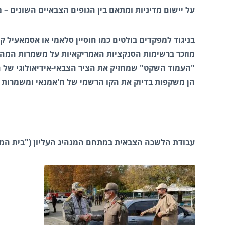
על יישום מדיניות ומתאם בין הגופים הצבאיים השונים – משמרות המהפכה (IRGC), הצ
בניגוד למפקדים בולטים כמו חוסיין סלאמי או אסמאעיל קא
מוזכר ברשימות הסנקציות האמריקאיות על משמרות המהפכ
"העמוד השקט" שמחזיק את הציר הצבאי-אידיאולוגי של ח
הן משקפות בדיוק את הקו הרשמי של ח'אמנאי ומשמרות ה
עבודת הלשכה הצבאית במתחם המנהיג העליון ("בית המנה