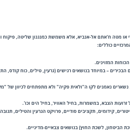
או מטה ח'אתם אל-אנביא, אלא משמשת כמנגנון שליטה, פיקוח ו
רכזיים כוללים:
כוחות המזוינים.
בכירים – במיוחד בנושאים רגישים (גרעין, טילים, כוח קודס, הת
ת נשארים נאמנים לקו ה"ולאית פקיה" ולא מתפתחים לכיוון של "מ
זרועות הצבא, במשמרות, בחיל האוויר, בחיל הים וכו'.
טורים, קידומים, תקציבים סודיים, פרויקט הגרעין והטילים, תגובה
ת הביטחון, לשכת החוץ) בנושאים צבאיים-מדיניים.