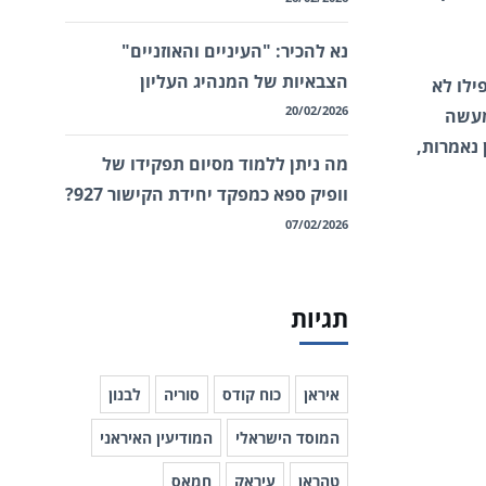
נא להכיר: "העיניים והאוזניים"
הצבאיות של המנהיג העליון
ילו לא
20/02/2026
מעשה
 נאמרות,
מה ניתן ללמוד מסיום תפקידו של
וופיק ספא כמפקד יחידת הקישור 927?
07/02/2026
תגיות
איראן
כוח קודס
סוריה
לבנון
המוסד הישראלי
המודיעין האיראני
טהראן
עיראק
חמאס