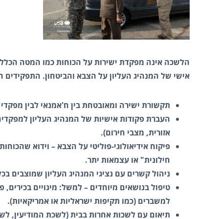
הלשכה אינה מפקדת ישירות על הכוחות כמו המטה הכללי 
אישי של המנהיג העליון על הצבא והביטחון. התפקידים המ
תקשורת ישירה ומאובטחת בין ח'אמנאי לבין מפקדי ה
העברת פקודות אישיות של המנהיג העליון למפקדים ה
אזורית, מצבי חירום).
פיקוח אידיאולוגי-פוליטי על הצבא – וידוא שהכוחו
חילונית" או עצמאות יתר.
ניהול קשרים עם נציגי המנהיג העליון שמוצבים בכל 
טיפול בנושאים מיוחדים – למשל: מינויים בכירים, פי
למשברים (כמו תקיפות ישראליות או אמריקאיות).
תיאום עם לשכות אחרות בבית (לשכת המודיעין, לשכ