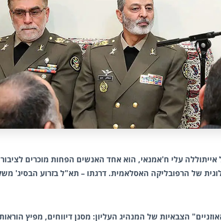
אייתוללה עלי ח'אמנאי, הוא אחד האנשים הפחות מוכרים לציבור 
וגית של הרפובליקה האסלאמית. דרגתו – תא"ל בזרוע הבסיג' מש
זניים" הצבאיות של המנהיג העליון: מסנן דיווחים, מפיץ הוראות