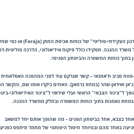
אחיו הוא חוג'ת אל-אסלאם עלי שיראזי המשמש כראש "ארגון העקידתי-פוליטי" של כוחות אכיפת החוק (aja
 משרד ההגנה. תפקידו כולל פיקוח אידיאולוגי, הדרכה פוליטית-דת
ן בתוך כוחות המשטרה והביטחון הפנימי.
-טווח סביב ח'אמנאי – קשר שנרקם עוד לפני המהפכה האסלאמית 
לרפסנג'אן ואיראן-שהר (במחוז כרמאן). האחים ביקרו אותו שם, והקשר 
ך ל"צינור הצבאי" הראשי ועלי שיראזי ל"צינור האידיאולוגי-ביטח
הבטחת נאמנות בתוך כוחות המשטרה ובחלק ממשרד ההגנה.
אחד בצבא, אחד בביטחון הפנים – מה שהופך אותם יחד למשאב
פגיעה באחד מהם ובמיוחד חיסול היפותטי של מחמד תיתפס כפגיע