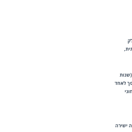
Far) או כפי שחלק
ית,
(שנות
הפך לאחד
וני
ה ישירה