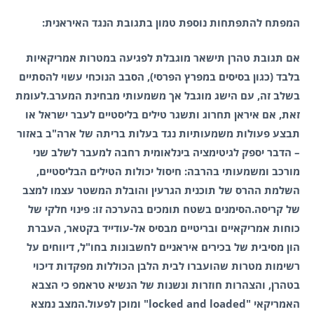
המפתח להתפתחות נוספת טמון בתגובת הנגד האיראנית:
אם תגובת טהרן תישאר מוגבלת לפגיעה במטרות אמריקאיות
בלבד (כגון בסיסים במפרץ הפרסי), הסבב הנוכחי עשוי להסתיים
בשלב זה, עם הישג מוגבל אך משמעותי מבחינת המערב.לעומת
זאת, אם איראן תחרוג ותשגר טילים בליסטיים לעבר ישראל או
תבצע פעולות משמעותיות נגד בעלות בריתה של ארה"ב באזור
– הדבר יספק לגיטימציה בינלאומית רחבה למעבר לשלב שני
מורכב ומשמעותי בהרבה: חיסול יכולות הטילים הבליסטיים,
השלמת ההרס של תוכנית הגרעין והובלת המשטר עצמו למצב
של קריסה.הסימנים בשטח תומכים בהערכה זו: פינוי חלקי של
כוחות אמריקאיים ובריטיים מבסיס אל-עודייד בקטאר, העברת
הון מסיבית של בכירים איראניים לחשבונות בחו"ל, דיווחים על
רשימות מטרות שהועברו לבית הלבן הכוללות מפקדות דיכוי
בטהרן, והצהרות חוזרות ונשנות של הנשיא טראמפ כי הצבא
האמריקאי "locked and loaded" ומוכן לפעול.המצב נמצא