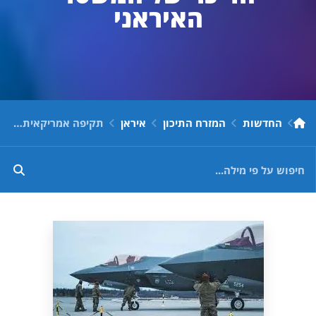
האיראני
החדשות
המזרח התיכון
איראן
תקיפה אמריקאית צפויה תוך שעות – הערכת "אינטלי טיימס": השלב הראשון יתמקד במנגנוני הדיכוי של המשטר האיראני