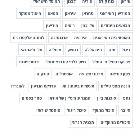
איראן
כוח קודס
סוריה
לבנון
המוסד הישראלי
המודיעין האיראני
טהראן
עיראק
חמאס
חיסול ממוקד
מבצעים מיוחדים
אלי כהן
רוסיה
מודיעין
האופוזיציה האיראנית
אירופה
ארגנטינה
לוחמה אלקטרונית
ריגול
עזה
חיזבאללה
דמשק
איטליה
עלי ח'אמנאי
פרויקט הטילים והחלל
נשק בלתי קונבנציונאלי
צנטריפוגות
צפון קוריאה
ארגוני פשיעה
אוסטרליה
טורקיה
הגנה מפני טילים
תעשיות ביטחוניות
פרויקט הגרעין
לאונרדו
נתנז
סוכנות ביון
המנהיג העליון של איראן
סחר בסמים
סייבר
סיכול ממוקד
סיכול ריגול
מוחמד שיראזי
סיכולים ממוקדים
תכנית הגרעין