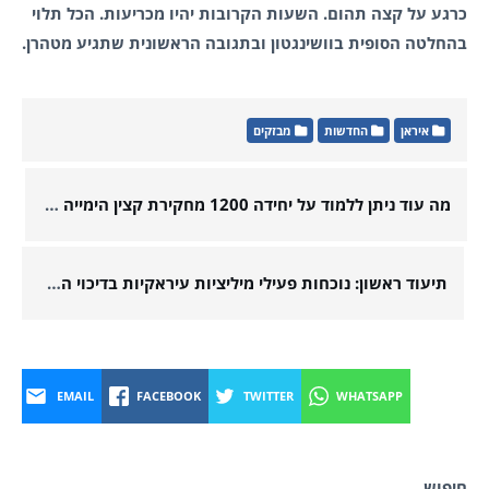
כרגע על קצה תהום. השעות הקרובות יהיו מכריעות. הכל תלוי
בהחלטה הסופית בוושינגטון ובתגובה הראשונית שתגיע מטהרן.
איראן
החדשות
מבזקים
מה עוד ניתן ללמוד על יחידה 1200 מחקירת קצין הימייה ובכיר חיזבאללה, עימאד אמהז?
תיעוד ראשון: נוכחות פעילי מיליציות עיראקיות בדיכוי המחאות באיראן – ניתוח "אינטלי טיימס" חושף סימנים ברורים
EMAIL
FACEBOOK
TWITTER
WHATSAPP
חיפוש