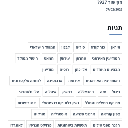
הקישור 927?
07/02/2026
תגיות
איראן
כוח קודס
סוריה
לבנון
המוסד הישראלי
המודיעין האיראני
טהראן
עיראק
חמאס
חיסול ממוקד
מבצעים מיוחדים
אלי כהן
רוסיה
מודיעין
האופוזיציה האיראנית
אירופה
ארגנטינה
לוחמה אלקטרונית
ריגול
עזה
חיזבאללה
דמשק
איטליה
עלי ח'אמנאי
פרויקט הטילים והחלל
נשק בלתי קונבנציונאלי
צנטריפוגות
צפון קוריאה
ארגוני פשיעה
אוסטרליה
טורקיה
הגנה מפני טילים
תעשיות ביטחוניות
פרויקט הגרעין
לאונרדו