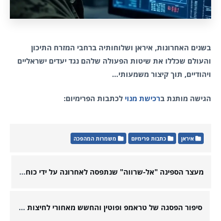
בשנים האחרונות, איראן ושלוחותיה ברחבי המזרח התיכון
והעולם שכללו את שיטות הפעולה שלהם נגד יעדים ישראליים
ויהודיים, תוך קיצור משמעותי…
הגישה מותנת ב
רכישת מנוי
לכתבות הפרימיום:
איראן
כתבות פרימיום
משמרות המהפכה
מעצר הספינה "אל-שרווה" שנתפסה לאחרונה על ידי כוחות ההתנגדות הלאומיים בתימן חשף רשת הברחות איראנית.
סיפור הפסגה של טראמפ ופוטין והחשש מאחורי לחיצות יד דיפלומטיות בימים שבהם גורל שלום העולם נשען על כף ידו של אדם אחד.