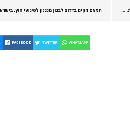
איראן וחיזבאללה מנצלים את הלחימה בזירה הצפונית, על רקע "המלחמה בעזה", כדי לבחון "אמצעים טכנולוגיים" ש"יפרצו","ישבשו" או יפגעו במערך ההגנה האווירית של ישראל
L
FACEBOOK
TWITTER
WHATSAPP