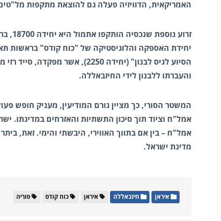
האמריקאית, הדוויזיה פעלה גם להוצאת מתקפות מל"טים ו
יחידת האספקה והלוגיסטיקה של "כוח קודס" בראשות תא"ל
הסיוע לגיס לבנון" (יחידה 2250),
והעברתו ללבנון לידי החיזבאללה.
המשטר הסורי, כך מציין גורם המודיעין, מעניק חופש פע
אמל"ח וציוד תוך סיכון התשתיות והאזרחים במדינתו. יש
אמל"ח – בין אם בתווך האווירי, היבשתי והימי. זאת, ב
מדינת ישראל.
איראן
חיזבאללה
איראן
כוח קודס
סוריה