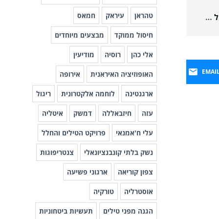
טהראן
עיראק
חמאס
חמאס הקים בדרום לבנון מנגנון לפיגועי חוץ. בישראל פועלים לחסל את ראשיו ולסכל את פעיליו, באמצעות שת"פ בינלאומיים
חיסול ממוקד
מבצעים מיוחדים
אלי כהן
רוסיה
מודיעין
EMAI
האופוזיציה האיראנית
אירופה
ארגנטינה
לוחמה אלקטרונית
ריגול
עזה
חיזבאללה
דמשק
איטליה
עלי ח'אמנאי
פרויקט הטילים והחלל
נשק בלתי קונבנציונאלי
צנטריפוגות
צפון קוריאה
ארגוני פשיעה
אוסטרליה
טורקיה
הגנה מפני טילים
תעשיות ביטחוניות