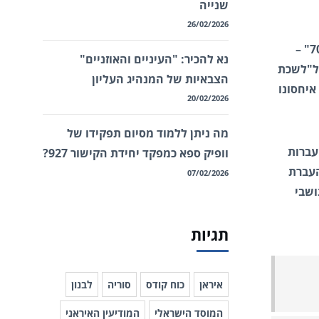
שנייה
26/02/2026
זרוע נוספת שנכסיה הותקפו אתמול היא יחידה 18700, בראשות אבו אלפצ'ל סלמאני זאדגאן, השלוחה בסוריה של "יחידה 700" –
נא להכיר: "העיניים והאוזניים"
 ל"לשכת
הצבאיות של המנהיג העליון
, איחסונו
20/02/2026
מה ניתן ללמוד מסיום תפקידו של
עברות
וופיק ספא כמפקד יחידת הקישור 927?
העברת
07/02/2026
ושבי
תגיות
איראן
כוח קודס
סוריה
לבנון
המוסד הישראלי
המודיעין האיראני