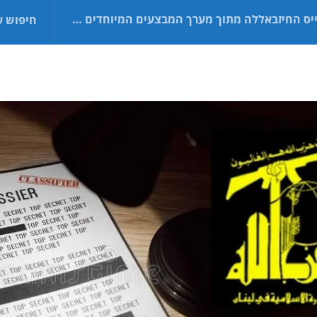
 החיזבאללה מתוך מערך המבצעים המיוחדים של צבא ארה"ב