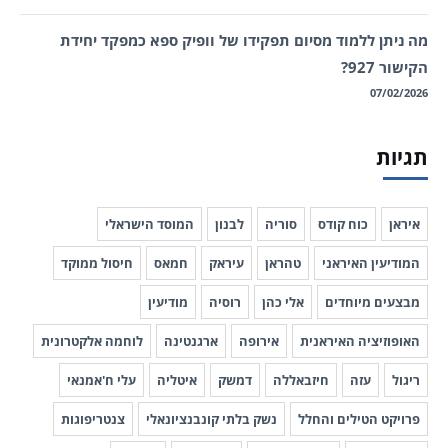
מה ניתן ללמוד מסיום תפקידו של וופיק ספא כמפקד יחידת
הקישור 927?
07/02/2026
תגיות
איראן
כוח קודס
סוריה
לבנון
המוסד הישראלי
המודיעין האיראני
טהראן
עיראק
חמאס
חיסול ממוקד
מבצעים מיוחדים
אלי כהן
רוסיה
מודיעין
האופוזיציה האיראנית
אירופה
ארגנטינה
לוחמה אלקטרונית
ריגול
עזה
חיזבאללה
דמשק
איטליה
עלי ח'אמנאי
פרויקט הטילים והחלל
נשק בלתי קונבנציונאלי
צנטריפוגות