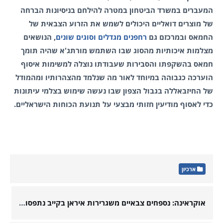
המעברים במשרד הביטחון במטרה להילחם בניסיונות הברחה
של מוצרים דואליים היכולים לשמש את הזרוע הצבאית של
החמאס ובמרכזם גם
רחפנים מגדלים וסוגים שונים
, הנושאים
מצלמות איכותיות מהסוג שבו השתמש מורתג'א שהיה תומך
חמאס בהשקפתו והסבירות שעבודתו נוצלה למשימות איסוף
הוערכה כגבוהה במיוחד לאור מה שנלמד מהצהרותיו ומהמודל
של החיזבאללה בגבול הצפון שבו נעשה שימוש בצלמי עיתונות
כדי לאסוף מודיעין חזותי מבצעי על תנועת הכוחות הישראליים.
ארכיון
אוקראינה: נספחים צבאיים משגרירות איראן בקייב נתפסו על חם כשברשותם חלקי טיל שיוט רוסי עם תכניות הייצור