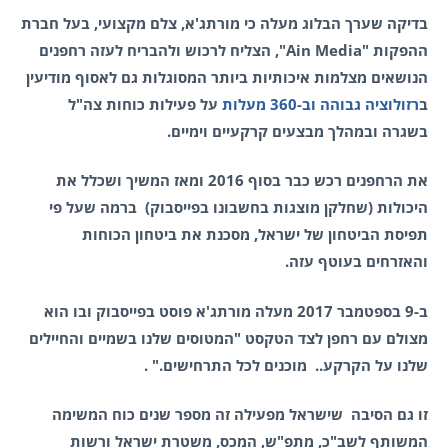
בדיקה שערך הבלוג מעלה כי מורתג'א, צלם מקצועי, בעל חברת
ההפקות "Ain Media", הצליח לרכוש ולהבריח לעזה רחפנים
הנושאים מצלמות איכותיות ביותר המסוגלות גם לאסוף מודיעין
ב
רזולוציה גבוהה וב-360 מעלות
על פעילות כוחות צה"ל
בשגרה ובמהלך מבצעים קרקעיים וימיים.
את הרחפנים רכש כבר בסוף 2016 ומאז המשיך ושכלל את
היכולות (שחלקן מוצגות בחשבונו בפייסבוק) ברמה שעל פי
תפיסת הביטחון של ישראל, מסכנת את ביטחון הכוחות
והאזרחים בעוטף עזה.
ב-9 בספטמבר 2017 מעלה מורתג'א פוסט בפייסבוק ובו הוא
מצולם עם רחפן לצד הטקסט "המטוסים שלנו בשמיים והחיילים
שלנו על הקרקע.. מוכנים לכל התרחישים." .
זו גם הסיבה שישראל מפעילה זה מספר שנים כוח המשימה
המשותף לשב"כ, מתפ"ש, המכס, משטרת ישראל ורשות