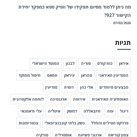
מה ניתן ללמוד מסיום תפקידו של וופיק ספא כמפקד יחידת
הקישור 927?
07/02/2026
תגיות
איראן
כוח קודס
סוריה
לבנון
המוסד הישראלי
המודיעין האיראני
טהראן
עיראק
חמאס
חיסול ממוקד
מבצעים מיוחדים
אלי כהן
רוסיה
מודיעין
האופוזיציה האיראנית
אירופה
ארגנטינה
לוחמה אלקטרונית
ריגול
עזה
חיזבאללה
דמשק
איטליה
עלי ח'אמנאי
פרויקט הטילים והחלל
נשק בלתי קונבנציונאלי
צנטריפוגות
צפון קוריאה
ארגוני פשיעה
אוסטרליה
טורקיה