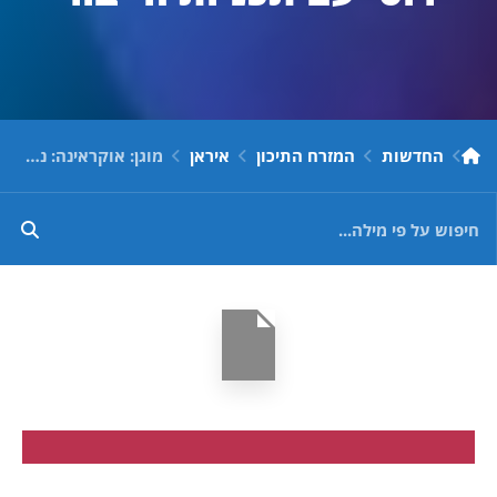
החדשות
המזרח התיכון
איראן
מוגן: אוקראינה: נספחים צבאיים משגרירות איראן בקייב נתפסו על חם כשברשותם חלקי טיל שיוט רוסי עם תכניות הייצור